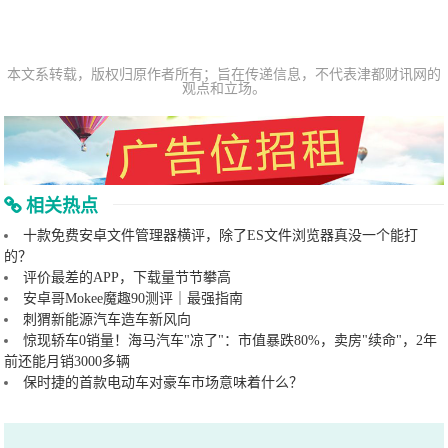
本文系转载，版权归原作者所有；旨在传递信息，不代表津都财讯网的
观点和立场。
相关热点
十款免费安卓文件管理器横评，除了ES文件浏览器真没一个能打
的？
评价最差的APP，下载量节节攀高
安卓哥Mokee魔趣90测评｜最强指南
刺猬新能源汽车造车新风向
惊现轿车0销量！海马汽车"凉了"：市值暴跌80%，卖房"续命"，2年
前还能月销3000多辆
保时捷的首款电动车对豪车市场意味着什么？