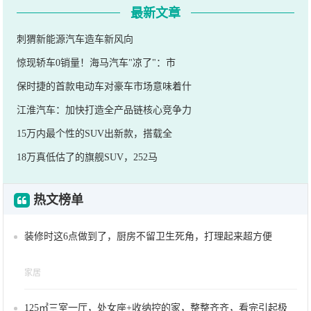
最新文章
刺猬新能源汽车造车新风向
惊现轿车0销量！海马汽车"凉了"：市
保时捷的首款电动车对豪车市场意味着什
江淮汽车：加快打造全产品链核心竞争力
15万内最个性的SUV出新款，搭载全
18万真低估了的旗舰SUV，252马
热文榜单
装修时这6点做到了，厨房不留卫生死角，打理起来超方便
家居
125㎡三室一厅，处女座+收纳控的家，整整齐齐，看完引起极