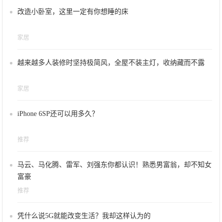
改造小卧室，这里一定有你想睡的床
家居
越来越多人装修时坚持极简风，全屋不装主灯，收纳藏而不露
家居
iPhone 6SP还可以用多久？
推荐
马云、马化腾、雷军、刘强东你都认识！熟悉男富翁，却不知女
富豪
推荐
凭什么说5G就能改变生活？我却这样认为的