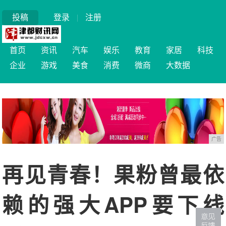
投稿
登录
|
注册
首页
资讯
汽车
娱乐
教育
家居
科技
企业
游戏
美食
消费
微商
大数据
广告
再见青春！果粉曾最依
赖的强大APP要下线