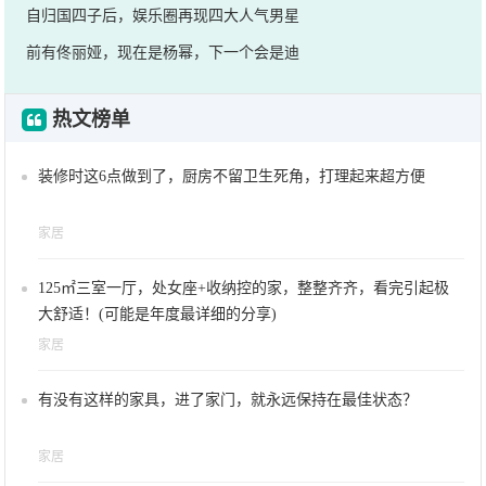
自归国四子后，娱乐圈再现四大人气男星
前有佟丽娅，现在是杨幂，下一个会是迪
热文榜单
装修时这6点做到了，厨房不留卫生死角，打理起来超方便
家居
125㎡三室一厅，处女座+收纳控的家，整整齐齐，看完引起极
大舒适！(可能是年度最详细的分享)
家居
有没有这样的家具，进了家门，就永远保持在最佳状态？
家居