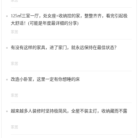
家居
125㎡三室一厅，处女座+收纳控的家，整整齐齐，看完引起极
大舒适！(可能是年度最详细的分享)
家居
有没有这样的家具，进了家门，就永远保持在最佳状态？
家居
改造小卧室，这里一定有你想睡的床
家居
越来越多人装修时坚持极简风，全屋不装主灯，收纳藏而不露
家居