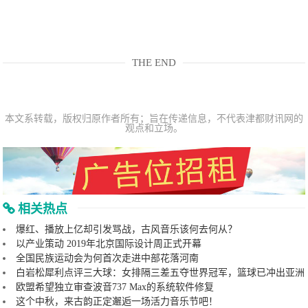
THE END
本文系转载，版权归原作者所有；旨在传递信息，不代表津都财讯网的
观点和立场。
相关热点
爆红、播放上亿却引发骂战，古风音乐该何去何从？
以产业策动 2019年北京国际设计周正式开幕
全国民族运动会为何首次走进中部花落河南
白岩松犀利点评三大球：女排隔三差五夺世界冠军，篮球已冲出亚洲
欧盟希望独立审查波音737 Max的系统软件修复
这个中秋，来古韵正定邂逅一场活力音乐节吧！