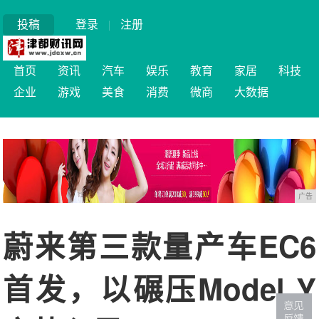
投稿
登录
|
注册
首页
资讯
汽车
娱乐
教育
家居
科技
企业
游戏
美食
消费
微商
大数据
广告
蔚来第三款量产车EC6
首发，以碾压Model Y