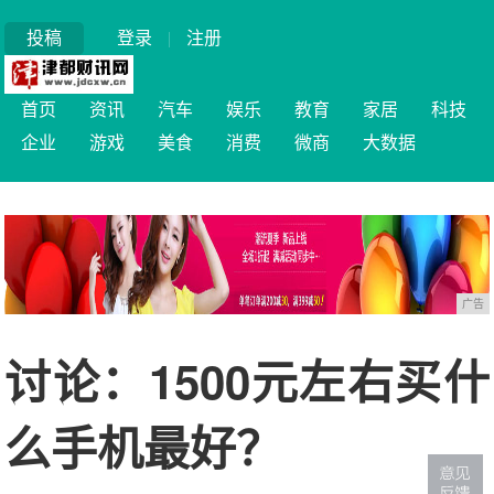
投稿
登录
|
注册
首页
资讯
汽车
娱乐
教育
家居
科技
企业
游戏
美食
消费
微商
大数据
广告
讨论：1500元左右买什
么手机最好？