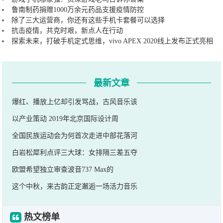
鲁南制药捐赠1000万余元药品支援疫情防控
除了三大运营商，你还有这些手机卡套餐可以选择
抗击疫情，共克时艰，新点人在行动
探索未来，打破手机定式思维，vivo APEX 2020线上发布正式亮相
最新文章
爆红、播放上亿却引发骂战，古风音乐该
以产业策动 2019年北京国际设计周
全国民族运动会为何首次走进中部花落河
白岩松犀利点评三大球：女排隔三差五夺
欧盟希望独立审查波音737 Max的
这个中秋，来古韵正定邂逅一场活力音乐
热文榜单