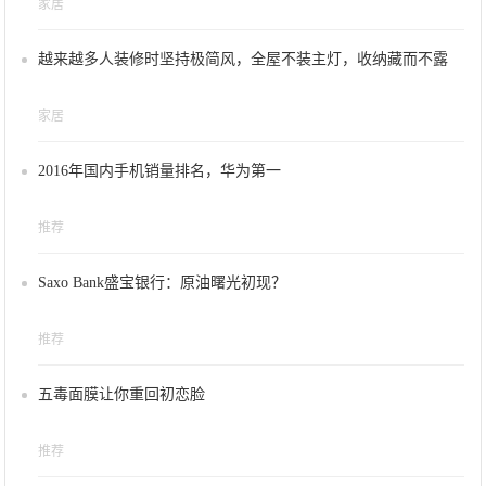
家居
越来越多人装修时坚持极简风，全屋不装主灯，收纳藏而不露
家居
2016年国内手机销量排名，华为第一
推荐
Saxo Bank盛宝银行：原油曙光初现？
推荐
五毒面膜让你重回初恋脸
推荐