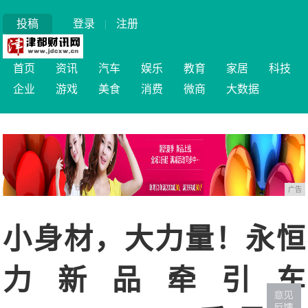
投稿
登录
|
注册
首页
资讯
汽车
娱乐
教育
家居
科技
企业
游戏
美食
消费
微商
大数据
广告
小身材，大力量！永恒
力新品牵引车