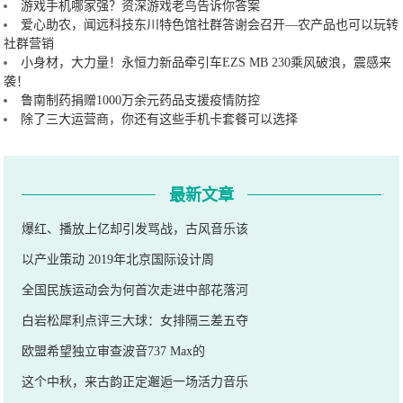
游戏手机哪家强？资深游戏老鸟告诉你答案
爱心助农，闻远科技东川特色馆社群答谢会召开—农产品也可以玩转
社群营销
小身材，大力量！永恒力新品牵引车EZS MB 230乘风破浪，震感来
袭！
鲁南制药捐赠1000万余元药品支援疫情防控
除了三大运营商，你还有这些手机卡套餐可以选择
最新文章
爆红、播放上亿却引发骂战，古风音乐该
以产业策动 2019年北京国际设计周
全国民族运动会为何首次走进中部花落河
白岩松犀利点评三大球：女排隔三差五夺
欧盟希望独立审查波音737 Max的
这个中秋，来古韵正定邂逅一场活力音乐