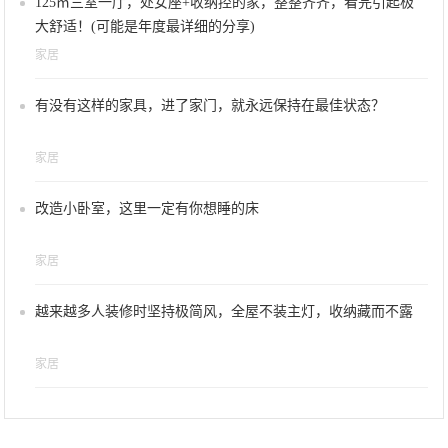
125㎡三室一厅，处女座+收纳控的家，整整齐齐，看完引起极
大舒适！(可能是年度最详细的分享)
家居
有没有这样的家具，进了家门，就永远保持在最佳状态？
家居
改造小卧室，这里一定有你想睡的床
家居
越来越多人装修时坚持极简风，全屋不装主灯，收纳藏而不露
家居