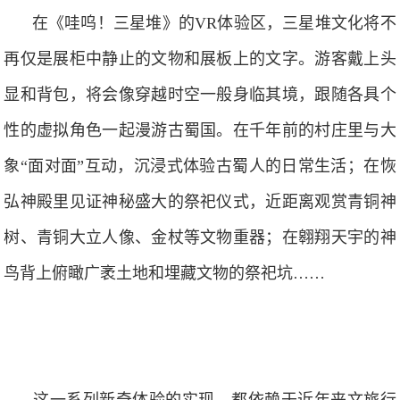
在《哇呜！三星堆》的VR体验区，三星堆文化将不
再仅是展柜中静止的文物和展板上的文字。游客戴上头
显和背包，将会像穿越时空一般身临其境，跟随各具个
性的虚拟角色一起漫游古蜀国。在千年前的村庄里与大
象“面对面”互动，沉浸式体验古蜀人的日常生活；在恢
弘神殿里见证神秘盛大的祭祀仪式，近距离观赏青铜神
树、青铜大立人像、金杖等文物重器；在翱翔天宇的神
鸟背上俯瞰广袤土地和埋藏文物的祭祀坑……