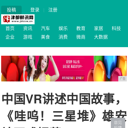
投稿
登录
|
注册
首页
资讯
汽车
娱乐
教育
家居
科技
企业
游戏
美食
消费
微商
大数据
广告
中国VR讲述中国故事，
《哇呜！三星堆》雄安