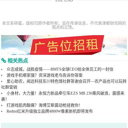
本文系转载，版权归原作者所有；旨在传递信息，不代表津都财讯网的
观点和立场。
相关热点
众志成城，战胜疫情——BMTS全球CEO给全体员工的一封信
游戏手机哪家强？资深游戏老鸟告诉你答案
爱心助农，闻远科技东川特色馆社群答谢会召开—农产品也可以玩转
社群营销
小身材，大力量！永恒力新品牵引车EZS MB 230乘风破浪，震感来
袭！
打游戏肌肉酸痛？海博艾斯震动枪拯救你！
Redmi红米升级独立品牌4800W像素新机即将发布