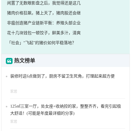
闲置了无数眼影盘之后，我觉得还是这几
猪肉价格狂飙，猪上天了，猪肉股还会继
非瘟创造猪产业链新平衡：养殖头部企业
花十几块钱包一顿饺子，鲜美多汁，清爽
「社会」“飞起”的猪价如何平稳落地？
热文榜单
装修时这6点做到了，厨房不留卫生死角，打理起来超方便
家居
125㎡三室一厅，处女座+收纳控的家，整整齐齐，看完引起极
大舒适！(可能是年度最详细的分享)
家居