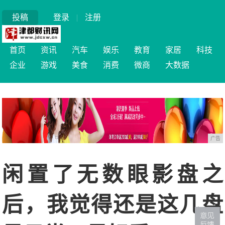
投稿
登录
|
注册
首页
资讯
汽车
娱乐
教育
家居
科技
企业
游戏
美食
消费
微商
大数据
广告
闲置了无数眼影盘之
后，我觉得还是这几盘