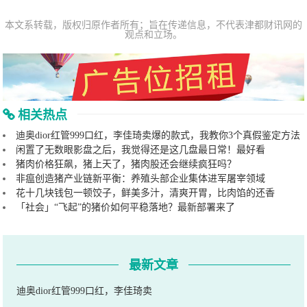
本文系转载，版权归原作者所有；旨在传递信息，不代表津都财讯网的
观点和立场。
相关热点
迪奥dior红管999口红，李佳琦卖爆的款式，我教你3个真假鉴定方法
闲置了无数眼影盘之后，我觉得还是这几盘最日常！最好看
猪肉价格狂飙，猪上天了，猪肉股还会继续疯狂吗？
非瘟创造猪产业链新平衡：养殖头部企业集体进军屠宰领域
花十几块钱包一顿饺子，鲜美多汁，清爽开胃，比肉馅的还香
「社会」“飞起”的猪价如何平稳落地？最新部署来了
最新文章
迪奥dior红管999口红，李佳琦卖