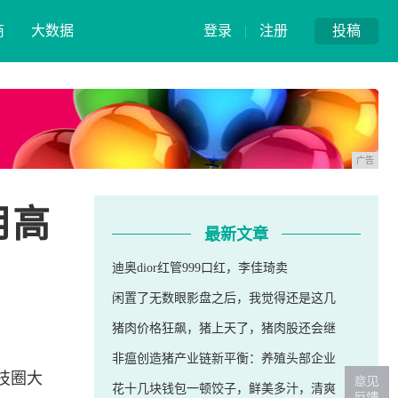
商
大数据
登录
|
注册
投稿
广告
用高
最新文章
迪奥dior红管999口红，李佳琦卖
闲置了无数眼影盘之后，我觉得还是这几
猪肉价格狂飙，猪上天了，猪肉股还会继
非瘟创造猪产业链新平衡：养殖头部企业
技圈大
花十几块钱包一顿饺子，鲜美多汁，清爽