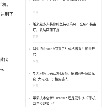
的手机。
家居
也达到了
越来越多人装修时坚持极简风，全屋不装主
灯，收纳藏而不露
家居
消失的iPhone 9回来了！价格挺香！预售开
启
按键代
推荐
vo
华为P40Pro确认3月发布，麒麟990+超级光
变+大电池，价格更感人
推荐
苹果技术创新！iPhoneX还是更牛 安卓手机
两年没能追上？