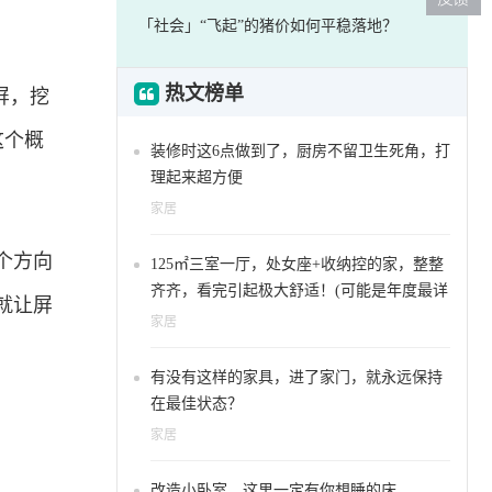
「社会」“飞起”的猪价如何平稳落地？
热文榜单
屏，挖
这个概
装修时这6点做到了，厨房不留卫生死角，打
理起来超方便
家居
个方向
125㎡三室一厅，处女座+收纳控的家，整整
齐齐，看完引起极大舒适！(可能是年度最详
就让屏
细的分享)
家居
有没有这样的家具，进了家门，就永远保持
在最佳状态？
家居
改造小卧室，这里一定有你想睡的床