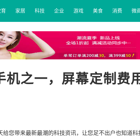
教育
家居
科技
企业
游戏
美食
消费
微
的手机之一，屏幕定制费
天给您带来最新最潮的科技资讯，让您足不出户也知道科