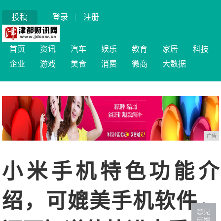
投稿
登录
|
注册
首页
资讯
汽车
娱乐
教育
家居
科技
企业
游戏
美食
消费
微商
大数据
广告
小米手机特色功能介
绍，可媲美手机软件，