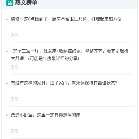
热文榜单
装修时这6点做到了，厨房不留卫生死角，打理起来超方便
家居
125㎡三室一厅，处女座+收纳控的家，整整齐齐，看完引起极
大舒适！(可能是年度最详细的分享)
家居
有没有这样的家具，进了家门，就永远保持在最佳状态？
家居
改造小卧室，这里一定有你想睡的床
家居