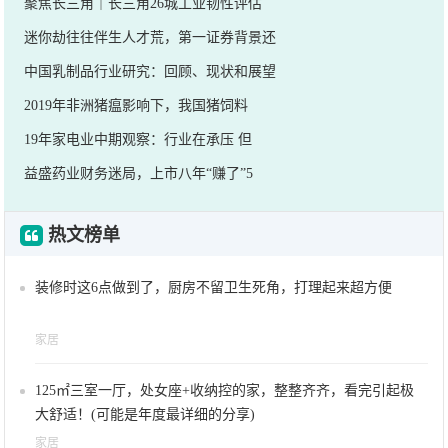
聚焦长三角｜长三角26城工业韧性评估
迷你劫往往伴生人才荒，第一证券背景还
中国乳制品行业研究：回顾、现状和展望
2019年非洲猪瘟影响下，我国猪饲料
19年家电业中期观察：行业在承压 但
益盛药业财务迷局，上市八年“赚了”5
热文榜单
装修时这6点做到了，厨房不留卫生死角，打理起来超方便
家居
125㎡三室一厅，处女座+收纳控的家，整整齐齐，看完引起极
大舒适！(可能是年度最详细的分享)
家居