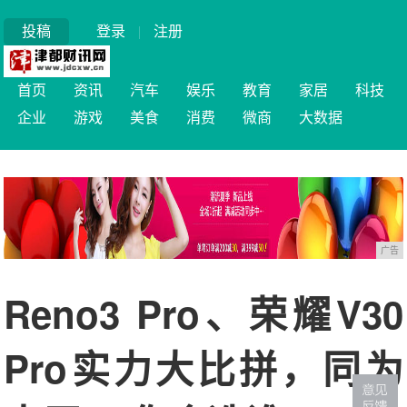
投稿
登录
|
注册
首页
资讯
汽车
娱乐
教育
家居
科技
企业
游戏
美食
消费
微商
大数据
广告
Reno3 Pro、荣耀V30
Pro实力大比拼，同为